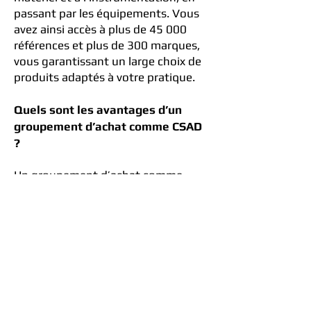
passant par les équipements. Vous
avez ainsi accès à plus de 45 000
références et plus de 300 marques,
vous garantissant un large choix de
produits adaptés à votre pratique.
Quels sont les avantages d’un
groupement d’achat comme CSAD
?
Un groupement d’achat comme
CSAD permet de réaliser en
moyenne jusqu’à 25 % d’économies
sur vos consommables dentaires,
tout en centralisant vos
fournisseurs et en simplifiant vos
commandes. Vous gagnez
également un temps précieux dans
votre gestion et bénéficiez d’un suivi